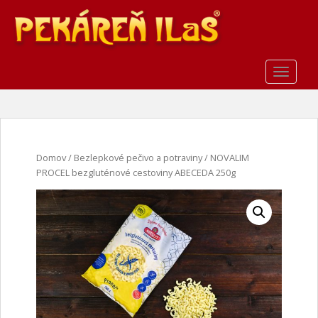
S
k
i
p
t
TOGGLE
o
m
a
i
n
Domov
/
Bezlepkové pečivo a potraviny
/ NOVALIM
c
PROCEL bezgluténové cestoviny ABECEDA 250g
o
n
t
e
n
t