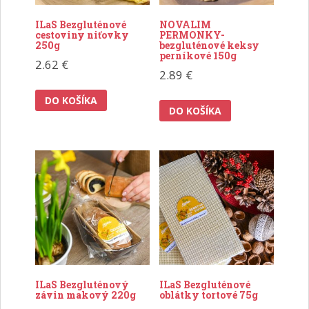
ILaS Bezgluténové
NOVALIM
cestoviny niťovky
PERMONKY-
250g
bezgluténové keksy
perníkové 150g
2.62
€
2.89
€
DO KOŠÍKA
DO KOŠÍKA
ILaS Bezgluténový
ILaS Bezgluténové
závin makový 220g
oblátky tortové 75g