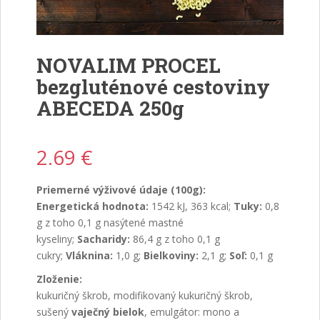
NOVALIM PROCEL
bezgluténové cestoviny
ABECEDA 250g
2.69
€
Priemerné výživové údaje (100g):
Energetická hodnota:
1542 kJ, 363 kcal;
Tuky:
0,8
g z toho 0,1 g nasýtené mastné
kyseliny;
Sacharidy:
86,4 g z toho 0,1 g
cukry;
Vláknina:
1,0 g;
Bielkoviny:
2,1 g;
Soľ:
0,1 g
Zloženie:
kukuričný škrob, modifikovaný kukuričný škrob,
sušený
vaječný bielok
, emulgátor: mono a