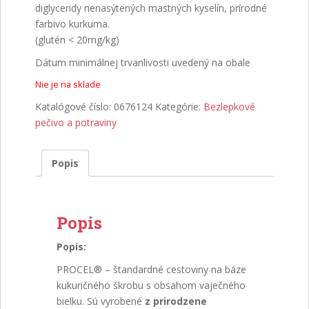
diglyceridy nenasýtených mastných kyselín, prírodné
farbivo kurkuma.
(glutén < 20mg/kg)
Dátum minimálnej trvanlivosti uvedený na obale
Nie je na sklade
Katalógové číslo:
0676124
Kategórie:
Bezlepkové
pečivo a potraviny
Popis
Popis
Popis:
PROCEL® – štandardné cestoviny na báze
kukuričného škrobu s obsahom vaječného
bielku. Sú vyrobené
z prirodzene