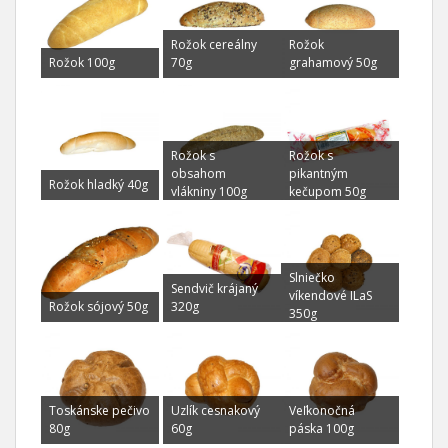
Rožok cereálny
Rožok
Rožok 100g
70g
grahamový 50g
Rožok s
Rožok s
obsahom
pikantným
Rožok hladký 40g
vlákniny 100g
kečupom 50g
vodové pečivo
Slniečko
Sendvič krájaný
víkendové ILaS
Rožok sójový 50g
320g
350g
Toskánske pečivo
Uzlík cesnakový
Veľkonočná
80g
60g
páska 100g