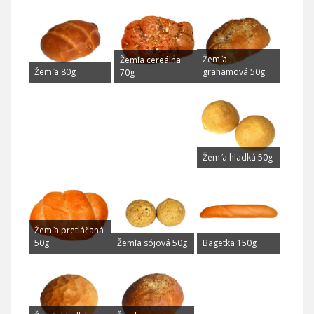
Žemľa
Žemľa cereálna
Žemľa 80g
grahamová 50g
70g
Žemľa hladká 50g
Žemľa pretláčaná
Žemľa sójová 50g
50g
Bagetka 150g