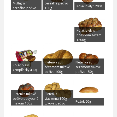
Multigrain
cereálne pečivo
Koláč biely 1200g
cereálne pečivo
100g
100g
Koláč biely s
posypom sézam
1200g
Pletenka so
Pletenka so
Koláč biely
sézamom tukové
sézamom tukové
zemplínsky 430g
pečivo 100g
pečivo 150g
Pletenka tukové
Pletenka
pečivo posypané
viaczrnná 100g
Rožok 60g
makom 100g
tukové pečivo