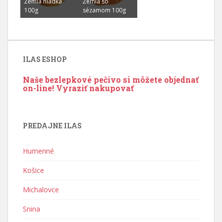
Žemľa hladká
Žemla so
100g
sézamom 100g
ILAS ESHOP
Naše bezlepkové pečivo si môžete objednať
on-line!
Vyraziť nakupovať
PREDAJNE ILAS
Humenné
Košice
Michalovce
Snina