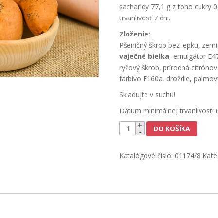
sacharidy 77,1 g z toho cukry 0,1
trvanlivosť 7 dni.
Zloženie:
Pšeničný škrob bez lepku, zem
vaječné bielka
, emulgátor E4
ryžový škrob, prírodná citrón
farbivo E160a, droždie, palmov
Skladujte v suchu!
Dátum minimálnej trvanlivosti
množstvo
DO KOŠÍKA
ILaS
Bezgluténová
Katalógové číslo:
01174/8
Kate
lúpačka
140g