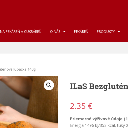
NA PEKÁREŇ A CUKRÁREŇ
O NÁS
PEKÁREŇ
PRODUKTY
uténová lúpačka 140g
ILaS Bezgluté
2.35
€
Priemerné výživové údaje (1
Energia 1496 kJ/353 kcal, tuky 