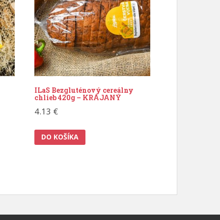
ILaS Bezgluténový cereálny
chlieb 420g – KRÁJANÝ
4.13
€
DO KOŠÍKA