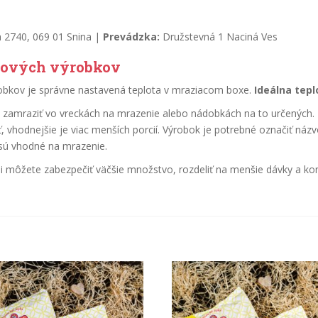
ka 2740, 069 01 Snina |
Prevádzka:
Družstevná 1 Naciná Ves
kových výrobkov
bkov je správne nastavená teplota v mraziacom boxe.
Ideálna teplo
t zamraziť vo vreckách na mrazenie alebo nádobkách na to určených. I
 vhodnejšie je viac menších porcií. Výrobok je potrebné označiť 
 sú vhodné na mrazenie.
 môžete zabezpečiť väčšie množstvo, rozdeliť na menšie dávky a ko