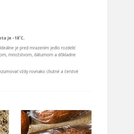
ta je -18˚C.
deálne je pred mrazením jedlo rozdeliť
názvom, množstvom, dátumom a dôkladne
nzumovať vždy rovnako chutné a čerstvé