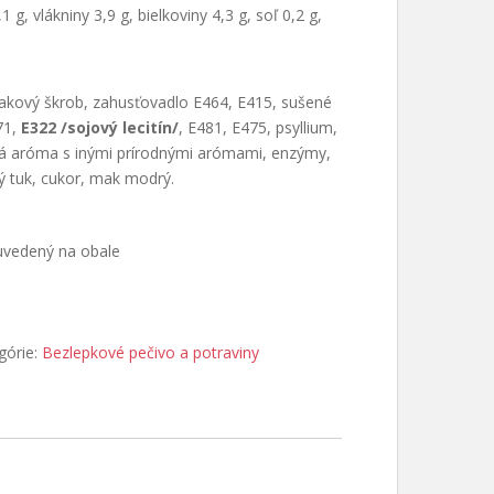
 g, vlákniny 3,9 g, bielkoviny 4,3 g, soľ 0,2 g,
iakový škrob, zahusťovadlo E464, E415, sušené
71,
E322 /sojový lecitín/
, E481, E475, psyllium,
ová aróma s inými prírodnými arómami, enzýmy,
ý tuk, cukor, mak modrý.
 uvedený na obale
górie:
Bezlepkové pečivo a potraviny