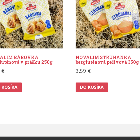
ALIM BÁBOVKA
NOVALIM STRÚHANKA
luténová v prášku 250g
bezgluténová pečivová 350g
9
€
3.59
€
 KOŠÍKA
DO KOŠÍKA