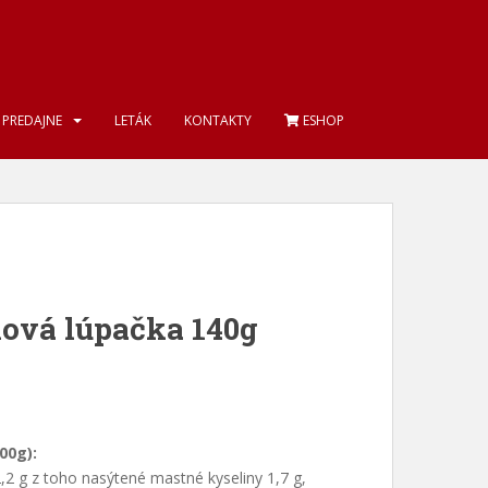
PREDAJNE
LETÁK
KONTAKTY
ESHOP
nová lúpačka 140g
00g):
2,2 g z toho nasýtené mastné kyseliny 1,7 g,