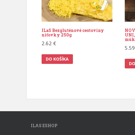
ILaS Bezgluténové cestoviny
NOV
niťovky 250g
UNI,
múk
2.62
€
5.5
DO KOŠÍKA
DO
ILAS ESHOP