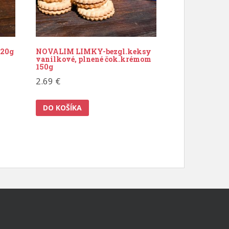
120g
NOVALIM LIMKY-bezgl.keksy
vanilkové, plnené čok.krémom
150g
2.69
€
DO KOŠÍKA