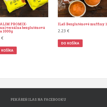
ALIM PROMIX-
ILaS Bezgluténové muffiny 
univerzálna bezgluténová
2.23
€
a 1000g
9
€
DO KOŠÍKA
 KOŠÍKA
PEKÁREŇ ILAS NA FACEBOOKU