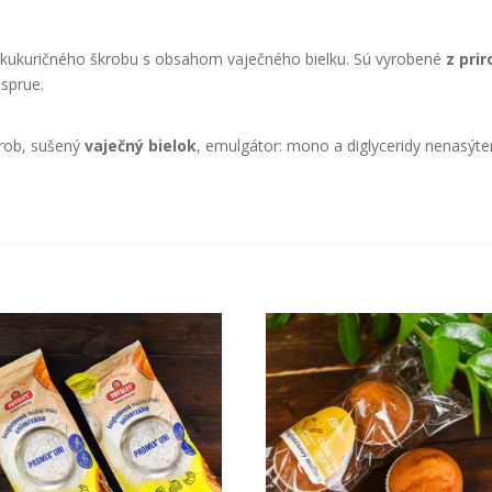
kukuričného škrobu s obsahom vaječného bielku. Sú vyrobené
z pri
 sprue.
krob, sušený
vaječný bielok
, emulgátor: mono a diglyceridy nenasýte