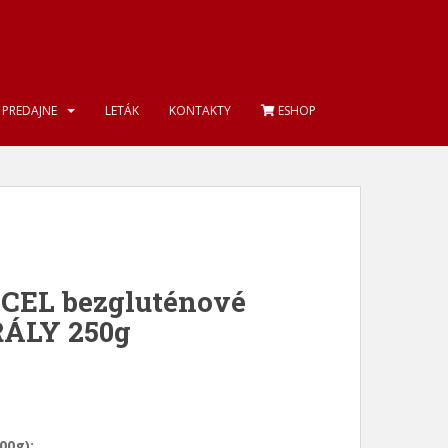
PREDAJNE
LETÁK
KONTAKTY
ESHOP
EL bezgluténové
RÁLY 250g
00g):