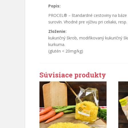
Popis:
PROCEL® – štandardné cestoviny na báze 
surovín. Vhodné pre výživu pri celiakii, resp.
Zloženie:
kukuričný škrob, modifikovaný kukuričný š
kurkuma.
(glutén < 20mg/kg)
Súvisiace produkty