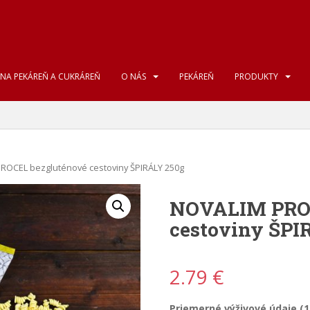
NA PEKÁREŇ A CUKRÁREŇ
O NÁS
PEKÁREŇ
PRODUKTY
ROCEL bezgluténové cestoviny ŠPIRÁLY 250g
NOVALIM PROC
cestoviny ŠPI
2.79
€
Priemerné výživové údaje (1