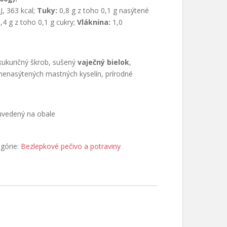
J, 363 kcal;
Tuky:
0,8 g z toho 0,1 g nasýtené
,4 g z toho 0,1 g cukry;
Vláknina:
1,0
kukuričný škrob, sušený
vaječný bielok
,
nenasýtených mastných kyselín, prírodné
 uvedený na obale
górie:
Bezlepkové pečivo a potraviny