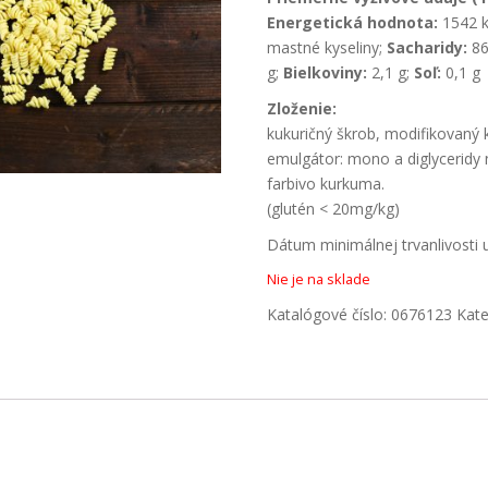
Energetická hodnota:
1542 k
mastné kyseliny;
Sacharidy:
86
g;
Bielkoviny:
2,1 g;
Soľ:
0,1 g
Zloženie:
kukuričný škrob, modifikovaný 
emulgátor: mono a diglyceridy 
farbivo kurkuma.
(glutén < 20mg/kg)
Dátum minimálnej trvanlivosti
Nie je na sklade
Katalógové číslo:
0676123
Kate