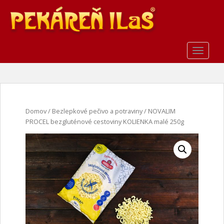
S
k
i
p
t
TOGGLE
o
m
a
i
n
Domov
/
Bezlepkové pečivo a potraviny
/ NOVALIM
c
PROCEL bezgluténové cestoviny KOLIENKA malé 250g
o
n
t
e
n
t