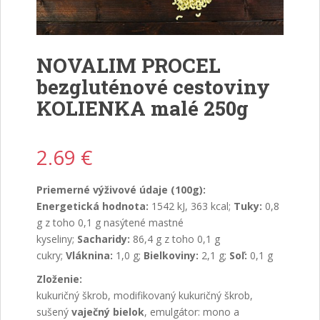
NOVALIM PROCEL
bezgluténové cestoviny
KOLIENKA malé 250g
2.69
€
Priemerné výživové údaje (100g):
Energetická hodnota:
1542 kJ, 363 kcal;
Tuky:
0,8
g z toho 0,1 g nasýtené mastné
kyseliny;
Sacharidy:
86,4 g z toho 0,1 g
cukry;
Vláknina:
1,0 g;
Bielkoviny:
2,1 g;
Soľ:
0,1 g
Zloženie:
kukuričný škrob, modifikovaný kukuričný škrob,
sušený
vaječný bielok
, emulgátor: mono a