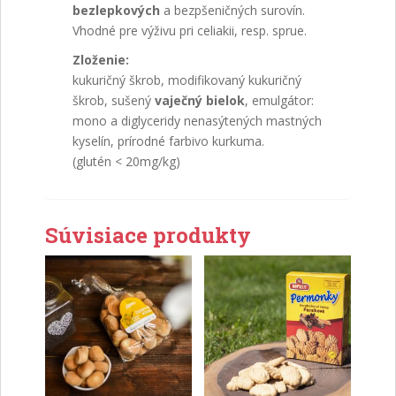
bezlepkových
a bezpšeničných surovín.
Vhodné pre výživu pri celiakii, resp. sprue.
Zloženie:
kukuričný škrob, modifikovaný kukuričný
škrob, sušený
vaječný bielok
, emulgátor:
mono a diglyceridy nenasýtených mastných
kyselín, prírodné farbivo kurkuma.
(glutén < 20mg/kg)
Súvisiace produkty