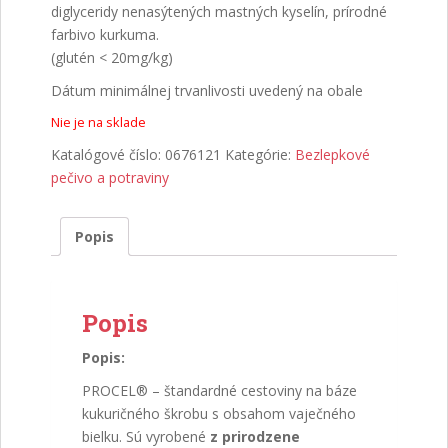
diglyceridy nenasýtených mastných kyselín, prírodné
farbivo kurkuma.
(glutén < 20mg/kg)
Dátum minimálnej trvanlivosti uvedený na obale
Nie je na sklade
Katalógové číslo:
0676121
Kategórie:
Bezlepkové
pečivo a potraviny
Popis
Popis
Popis:
PROCEL® – štandardné cestoviny na báze
kukuričného škrobu s obsahom vaječného
bielku. Sú vyrobené
z prirodzene