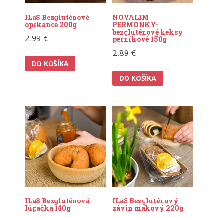
ILaS Bezgluténové
NOVALIM
opekance 200g
PERMONKY-
bezgluténové keksy
2.99
€
perníkové 150g
2.89
€
DO KOŠÍKA
DO KOŠÍKA
ILaS Bezgluténová
ILaS Bezgluténový
lúpačka 140g
závin makový 220g