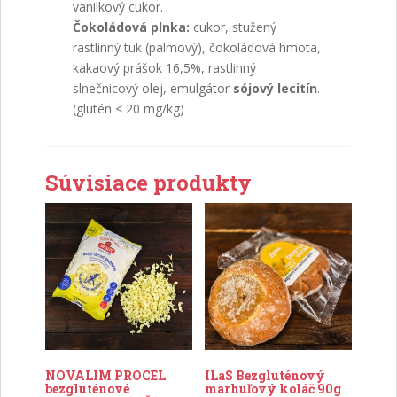
vanilkový cukor.
Čokoládová plnka:
cukor, stužený
rastlinný tuk (palmový), čokoládová hmota,
kakaový prášok 16,5%, rastlinný
slnečnicový olej, emulgátor
sójový lecitín
.
(glutén < 20 mg/kg)
Súvisiace produkty
NOVALIM PROCEL
ILaS Bezgluténový
bezgluténové
marhuľový koláč 90g