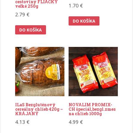
cestoviny FLIAČKY
1.70
€
veľké 250g
2.79
€
DO KOŠÍKA
DO KOŠÍKA
ILaS Bezgluténový
NOVALIM PROMIX-
cereálny chlieb 420g –
CH špeciál,bezgl.zmes
KRÁJANÝ
na chlieb 1000g
4.13
€
4.99
€