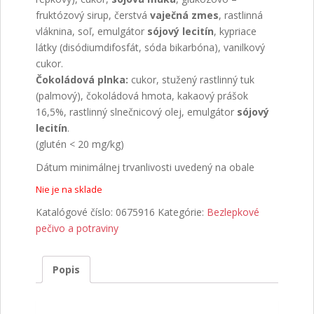
fruktózový sirup, čerstvá
vaječná zmes
, rastlinná
vláknina, soľ, emulgátor
sójový
lecitín
, kypriace
látky (disódiumdifosfát, sóda bikarbóna), vanilkový
cukor.
Čokoládová plnka:
cukor, stužený rastlinný tuk
(palmový), čokoládová hmota, kakaový prášok
16,5%, rastlinný slnečnicový olej, emulgátor
sójový
lecitín
.
(glutén < 20 mg/kg)
Dátum minimálnej trvanlivosti uvedený na obale
Nie je na sklade
Katalógové číslo:
0675916
Kategórie:
Bezlepkové
pečivo a potraviny
Popis