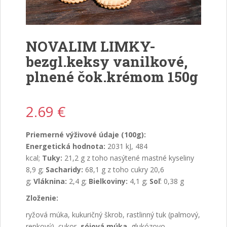
NOVALIM LIMKY-
bezgl.keksy vanilkové,
plnené čok.krémom 150g
2.69
€
Priemerné výživové údaje (100g):
Energetická hodnota:
2031 kJ, 484
kcal;
Tuky:
21,2 g z toho nasýtené mastné kyseliny
8,9 g;
Sacharidy:
68,1 g z toho cukry 20,6
g;
Vláknina:
2,4 g;
Bielkoviny:
4,1 g;
Soľ
: 0,38 g
Zloženie:
ryžová múka, kukuričný škrob, rastlinný tuk (palmový,
repkový), cukor,
sójová múka
, glukózovo –