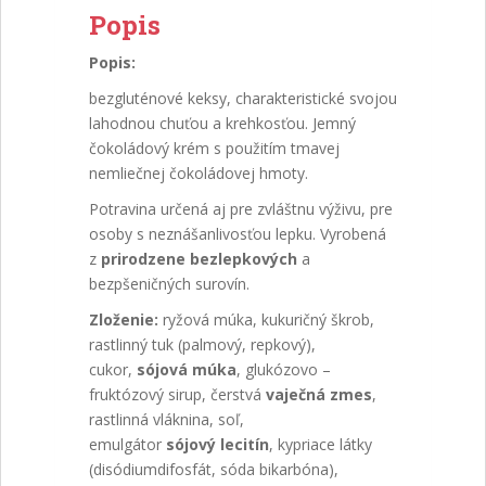
Popis
Popis:
bezgluténové keksy, charakteristické svojou
lahodnou chuťou a krehkosťou. Jemný
čokoládový krém s použitím tmavej
nemliečnej čokoládovej hmoty.
Potravina určená aj pre zvláštnu výživu, pre
osoby s neznášanlivosťou lepku. Vyrobená
z
prirodzene bezlepkových
a
bezpšeničných surovín.
Zloženie:
ryžová múka, kukuričný škrob,
rastlinný tuk (palmový, repkový),
cukor,
sójová múka
, glukózovo –
fruktózový sirup, čerstvá
vaječná zmes
,
rastlinná vláknina, soľ,
emulgátor
sójový
lecitín
, kypriace látky
(disódiumdifosfát, sóda bikarbóna),